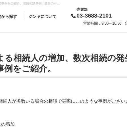
相続放置による相続人の増加、数次相続の発生など様々な相続相談事例をご紹介。相続相談事例 | 葛西の不動産のことならセンチュリー21 ジンヤ
売買部
03-3688-2101
的から探す
ジンヤについて
営業時間：9:30～18:3
買いたい
借りたい
売りたい
貸したい
相続対策
スタッフから一言
会社概要
企業理念
代表挨拶
お知らせ
採用情報
よる相続人の増加、数次相続の発
事例をご紹介。
相続人が多数いる場合の相談で実際にこのような事例がござい
人の増加