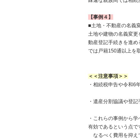
疎遠な親族間では相続
【事例４】
■土地・不動産の名義
土地や建物の名義変更
動産登記手続きを進め
では戸籍150通以上
＜＜注意事項＞＞
・相続税申告や令和6
・遺産分割協議や登記
・これらの事例から学
有効であるという点で
なるべく費用を抑えて