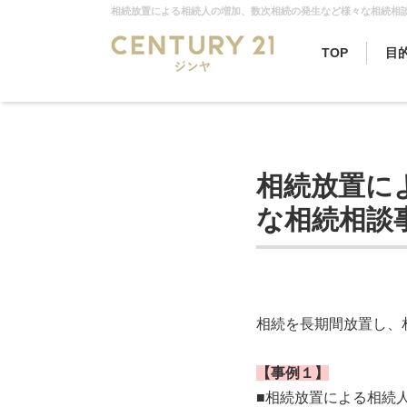
TOP
目
相続放置に
な相続相談
相続を長期間放置し、
【事例１】
■相続放置による相続