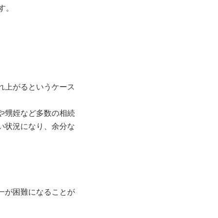
す。
。
れ上がるというケース
や甥姪など多数の相続
い状況になり、余分な
一が困難になることが