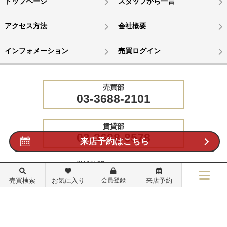
トップページ
スタッフから一言
アクセス方法
会社概要
インフォメーション
売買ログイン
売買部
03-3688-2101
賃貸部
03-3688-8578
来店予約はこちら
営業時間：9:30～18:30
定休日：毎週水曜日 他
売買検索
お気に入り
会員登録
来店予約
インボイス番号 T5011702005702
メニュー