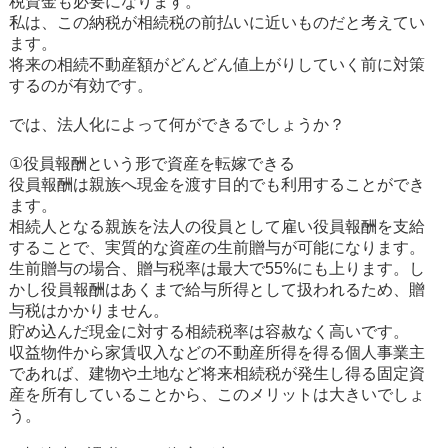
税資金も必要になります。
私は、この納税が相続税の前払いに近いものだと考えてい
ます。
将来の相続不動産額がどんどん値上がりしていく前に対策
するのが有効です。
では、法人化によって何ができるでしょうか？
①役員報酬という形で資産を転嫁できる
役員報酬は親族へ現金を渡す目的でも利用することができ
ます。
相続人となる親族を法人の役員として雇い役員報酬を支給
することで、実質的な資産の生前贈与が可能になります。
生前贈与の場合、贈与税率は最大で55%にも上ります。し
かし役員報酬はあくまで給与所得として扱われるため、贈
与税はかかりません。
貯め込んだ現金に対する相続税率は容赦なく高いです。
収益物件から家賃収入などの不動産所得を得る個人事業主
であれば、建物や土地など将来相続税が発生し得る固定資
産を所有していることから、このメリットは大きいでしょ
う。