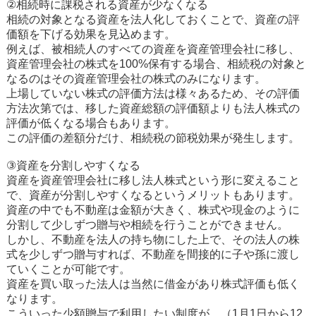
②相続時に課税される資産が少なくなる
相続の対象となる資産を法人化しておくことで、資産の評
価額を下げる効果を見込めます。
例えば、被相続人のすべての資産を資産管理会社に移し、
資産管理会社の株式を100%保有する場合、相続税の対象と
なるのはその資産管理会社の株式のみになります。
上場していない株式の評価方法は様々あるため、その評価
方法次第では、移した資産総額の評価額よりも法人株式の
評価が低くなる場合もあります。
この評価の差額分だけ、相続税の節税効果が発生します。
③資産を分割しやすくなる
資産を資産管理会社に移し法人株式という形に変えること
で、資産が分割しやすくなるというメリットもあります。
資産の中でも不動産は金額が大きく、株式や現金のように
分割して少しずつ贈与や相続を行うことができません。
しかし、不動産を法人の持ち物にした上で、その法人の株
式を少しずつ贈与すれば、不動産を間接的に子や孫に渡し
ていくことが可能です。
資産を買い取った法人は当然に借金があり株式評価も低く
なります。
こういった少額贈与で利用したい制度が、（1月1日から12