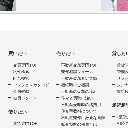
買いたい
売りたい
貸した
売買専門TOP
不動産売却専門TOP
賃貸
物件検索
売却相談フォーム
管理
町名検索
不動産売却査定実績
リフ
マンションカタログ
相続時のご相談
ジンヤ
会員登録
不動産の売却の流れ
賃貸経
会員ログイン
仲介と買取の違い
不動産売却時の諸費用
相続相
仲介手数料について
借りたい
相続
不動産売却に必要な書類
賃貸専門TOP
相続
媒介契約の種類とは