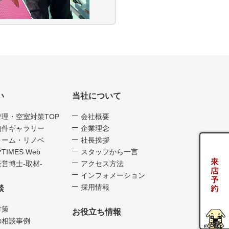
い
当社について
管理・空室対策TOP
会社概要
物件ギャラリー
企業理念
ォーム・リノベ
社長挨拶
TIMES Web
スタッフから一言
営博士-取材-
アクセス方法
インフォメーション
採用情報
談
対策
お役立ち情報
の相談事例