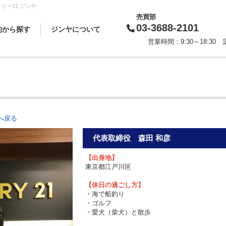
リー21 ジンヤ
売買部
03-3688-2101
的から探す
ジンヤについて
営業時間：9:30～18:3
買いたい
借りたい
売りたい
貸したい
相続対策
スタッフから一言
会社概要
企業理念
代表挨拶
お知らせ
採用情報
へ戻る
代表取締役 森田 和彦
【出身地】
東京都江戸川区
【休日の過ごし方】
・海で船釣り
・ゴルフ
・愛犬（柴犬）と散歩