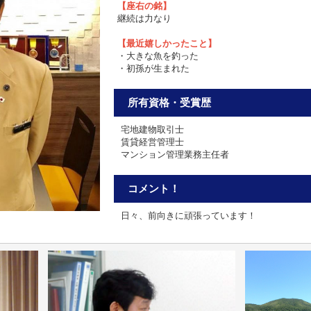
【座右の銘】
継続は力なり
【最近嬉しかったこと】
・大きな魚を釣った
・初孫が生まれた
所有資格・受賞歴
宅地建物取引士
賃貸経営管理士
マンション管理業務主任者
コメント！
日々、前向きに頑張っています！