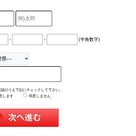
-
-
(半角数字)
確認のうえ下記にチェックして下さい。
意します
同意しません