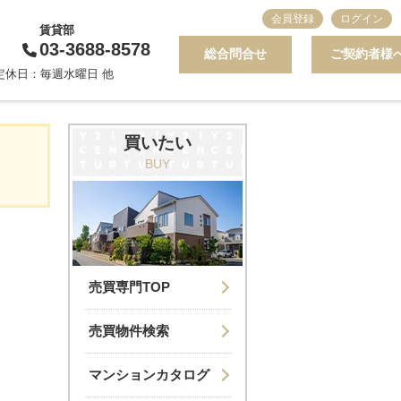
会員登録
ログイン
賃貸部
03-3688-8578
総合問合せ
ご契約者様
0 定休日：毎週水曜日 他
買いたい
BUY
売買専門TOP
売買物件検索
マンションカタログ