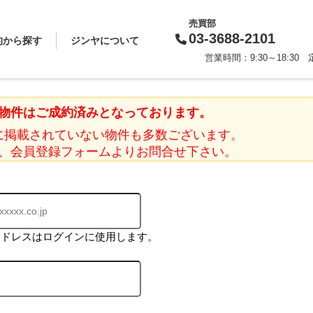
売買部
03-3688-2101
的から探す
ジンヤについて
営業時間：9:30～18:3
買いたい
借りたい
売りたい
貸したい
相続対策
スタッフから一言
会社概要
企業理念
代表挨拶
お知らせ
採用情報
物件はご成約済みとなっております。
に掲載されていない物件も多数ございます。
、会員登録フォームよりお問合せ下さい。
アドレスはログインに使用します。