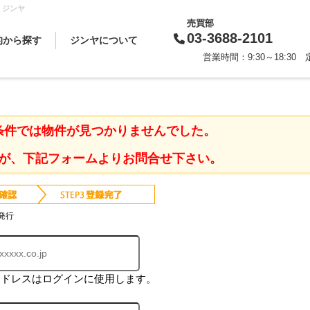
 ジンヤ
売買部
03-3688-2101
的から探す
ジンヤについて
営業時間：9:30～18:3
買いたい
借りたい
売りたい
貸したい
相続対策
スタッフから一言
会社概要
企業理念
代表挨拶
お知らせ
採用情報
条件では物件が見つかりませんでした。
が、下記フォームよりお問合せ下さい。
発行
アドレスはログインに使用します。