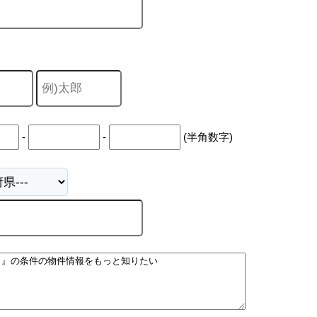
-
-
(半角数字)