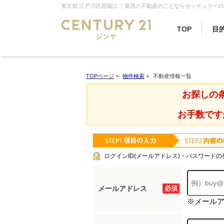
東京都 江戸川区西瑞江 ｜葛西の不動産のことならセンチュリー21
TOP
目
TOPページ
>
物件検索
>
不動産情報一覧
お探しの
お手数です
ログインID(メールアドレス)・パスワードの
メールアドレス
必須
※メール