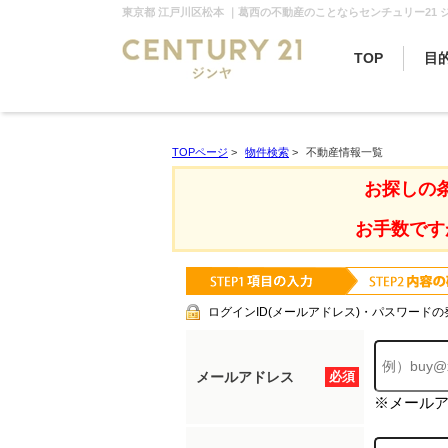
東京都 江戸川区松本 ｜葛西の不動産のことならセンチュリー21 
TOP
目
TOPページ
>
物件検索
>
不動産情報一覧
お探しの
お手数です
ログインID(メールアドレス)・パスワードの
メールアドレス
必須
※メール