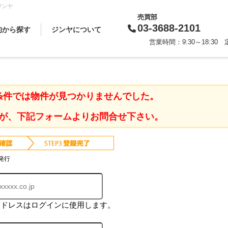
ジンヤ
売買部
03-3688-2101
的から探す
ジンヤについて
営業時間：9:30～18:3
買いたい
借りたい
売りたい
貸したい
相続対策
スタッフから一言
会社概要
企業理念
代表挨拶
お知らせ
採用情報
条件では物件が見つかりませんでした。
が、下記フォームよりお問合せ下さい。
発行
アドレスはログインに使用します。