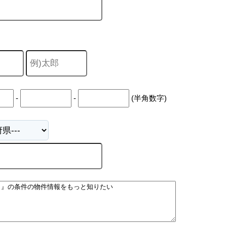
-
-
(半角数字)