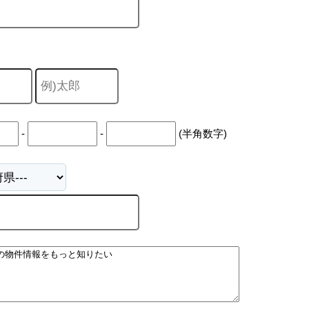
-
-
(半角数字)