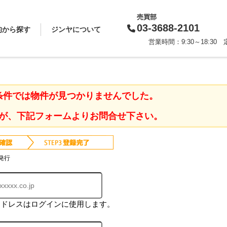
売買部
03-3688-2101
的から探す
ジンヤについて
営業時間：9:30～18:3
買いたい
借りたい
売りたい
貸したい
相続対策
スタッフから一言
会社概要
企業理念
代表挨拶
お知らせ
採用情報
条件では物件が見つかりませんでした。
が、下記フォームよりお問合せ下さい。
発行
アドレスはログインに使用します。