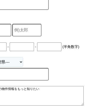
-
-
(半角数字)