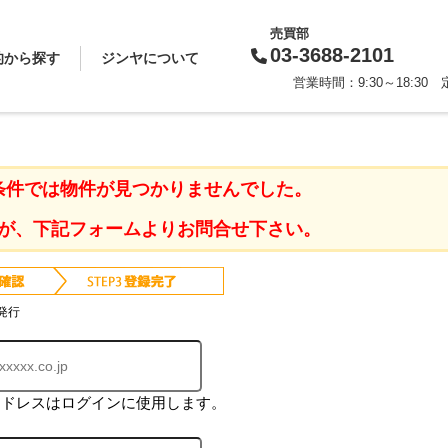
売買部
03-3688-2101
的から探す
ジンヤについて
営業時間：9:30～18:3
買いたい
借りたい
売りたい
貸したい
相続対策
スタッフから一言
会社概要
企業理念
代表挨拶
お知らせ
採用情報
条件では物件が見つかりませんでした。
が、下記フォームよりお問合せ下さい。
発行
アドレスはログインに使用します。