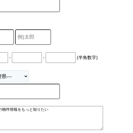
-
-
(半角数字)