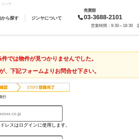
 ジンヤ
売買部
03-3688-2101
的から探す
ジンヤについて
営業時間：9:30～18:3
買いたい
借りたい
売りたい
貸したい
相続対策
スタッフから一言
会社概要
企業理念
代表挨拶
お知らせ
採用情報
条件では物件が見つかりませんでした。
が、下記フォームよりお問合せ下さい。
発行
アドレスはログインに使用します。