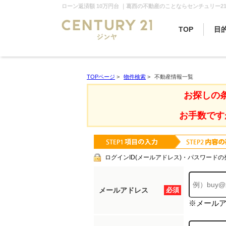
ローン返済額 10万円台 ｜葛西の不動産のことならセンチュリー21
TOP
目
TOPページ
>
物件検索
>
不動産情報一覧
お探しの
お手数です
ログインID(メールアドレス)・パスワードの
メールアドレス
必須
※メール