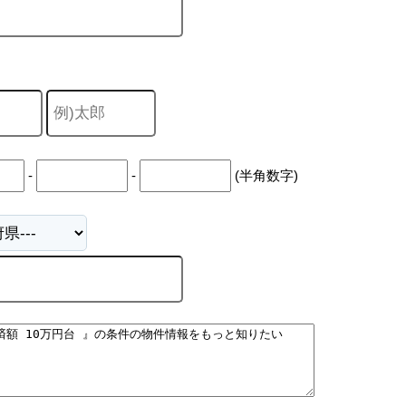
-
-
(半角数字)