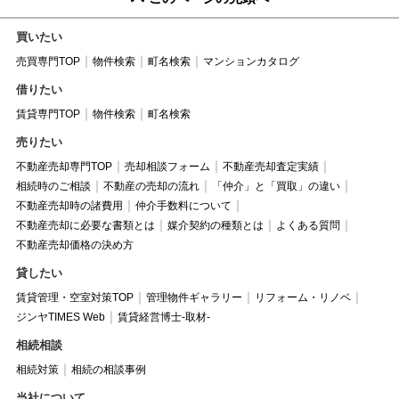
買いたい
売買専門TOP
物件検索
町名検索
マンションカタログ
借りたい
賃貸専門TOP
物件検索
町名検索
売りたい
不動産売却専門TOP
売却相談フォーム
不動産売却査定実績
相続時のご相談
不動産の売却の流れ
「仲介」と「買取」の違い
不動産売却時の諸費用
仲介手数料について
不動産売却に必要な書類とは
媒介契約の種類とは
よくある質問
不動産売却価格の決め方
貸したい
賃貸管理・空室対策TOP
管理物件ギャラリー
リフォーム・リノベ
ジンヤTIMES Web
賃貸経営博士-取材-
相続相談
相続対策
相続の相談事例
当社について