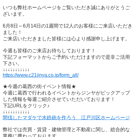
いつも弊社ホームページをご覧いただき誠にありがとうご
ざいます。
6月8日～6月14日の1週間で12人のお客様にご来店いただき
ました！
ご来店いただきました皆様には心より感謝申し上げます。
今週も皆様のご来店お待ちしております！
下記フォーマットからご予約いただけますので是非ご活用
下さい。
↓↓↓↓↓↓↓↓↓↓↓
https://www.c21jinya.co.jp/form_all/
★今週の葛西の街イベント情報★
今週に葛西で行われるイベントからジンヤがピックアップ
した情報を毎週ご紹介させていただいております！
下記URLをクリック♪
↓↓↓↓↓↓↓↓↓↓↓
間伐したマダケで水鉄砲を作ろう 江戸川区ホームページ
弊社では売買・賃貸・建物管理と不動産に関し、総合的な
業務に携わっております。