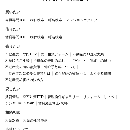
買いたい
売買専門TOP
物件検索
町名検索
マンションカタログ
借りたい
賃貸専門TOP
物件検索
町名検索
売りたい
不動産売却専門TOP
売却相談フォーム
不動産売却査定実績
相続時のご相談
不動産の売却の流れ
「仲介」と「買取」の違い
不動産売却時の諸費用
仲介手数料について
不動産売却に必要な書類とは
媒介契約の種類とは
よくある質問
不動産売却価格の決め方
貸したい
賃貸管理・空室対策TOP
管理物件ギャラリー
リフォーム・リノベ
ジンヤTIMES Web
賃貸経営博士-取材-
相続相談
相続対策
相続の相談事例
当社について