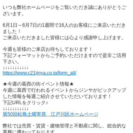
いつも弊社ホームページをご覧いただき誠にありがとうご
ざいます。
6月1日～6月7日の1週間で16人のお客様にご来店いただき
ました！
ご来店いただきました皆様には心より感謝申し上げます。
今週も皆様のご来店お待ちしております！
下記フォーマットからご予約いただけますので是非ご活用
下さい。
↓↓↓↓↓↓↓↓↓↓↓
https://www.c21jinya.co.jp/form_all/
★今週の葛西の街イベント情報★
今週に葛西で行われるイベントからジンヤがピックアップ
した情報を毎週ご紹介させていただいております！
下記URLをクリック♪
↓↓↓↓↓↓↓↓↓↓↓
第50回松島土曜寄席 江戸川区ホームページ
弊社では売買・賃貸・建物管理と不動産に関し、総合的な
業務に携わっております。