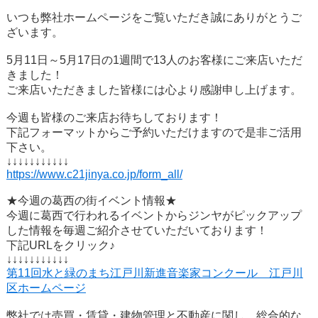
いつも弊社ホームページをご覧いただき誠にありがとうご
ざいます。
5月11日～5月17日の1週間で13人のお客様にご来店いただ
きました！
ご来店いただきました皆様には心より感謝申し上げます。
今週も皆様のご来店お待ちしております！
下記フォーマットからご予約いただけますので是非ご活用
下さい。
↓↓↓↓↓↓↓↓↓↓↓
https://www.c21jinya.co.jp/form_all/
★今週の葛西の街イベント情報★
今週に葛西で行われるイベントからジンヤがピックアップ
した情報を毎週ご紹介させていただいております！
下記URLをクリック♪
↓↓↓↓↓↓↓↓↓↓↓
第11回水と緑のまち江戸川新進音楽家コンクール 江戸川
区ホームページ
弊社では売買・賃貸・建物管理と不動産に関し、総合的な