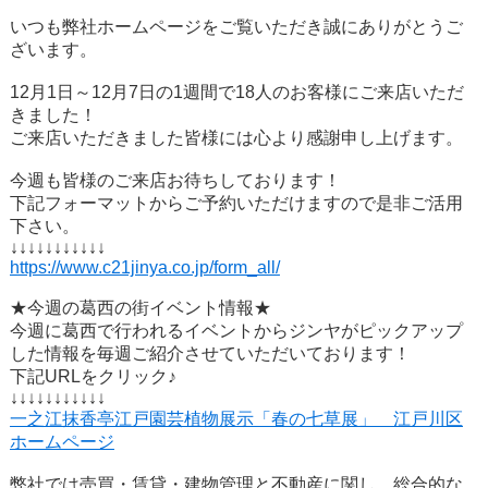
いつも弊社ホームページをご覧いただき誠にありがとうご
ざいます。
12月1日～12月7日の1週間で18人のお客様にご来店いただ
きました！
ご来店いただきました皆様には心より感謝申し上げます。
今週も皆様のご来店お待ちしております！
下記フォーマットからご予約いただけますので是非ご活用
下さい。
↓↓↓↓↓↓↓↓↓↓↓
https://www.c21jinya.co.jp/form_all/
★今週の葛西の街イベント情報★
今週に葛西で行われるイベントからジンヤがピックアップ
した情報を毎週ご紹介させていただいております！
下記URLをクリック♪
↓↓↓↓↓↓↓↓↓↓↓
一之江抹香亭江戸園芸植物展示「春の七草展」 江戸川区
ホームページ
弊社では売買・賃貸・建物管理と不動産に関し、総合的な