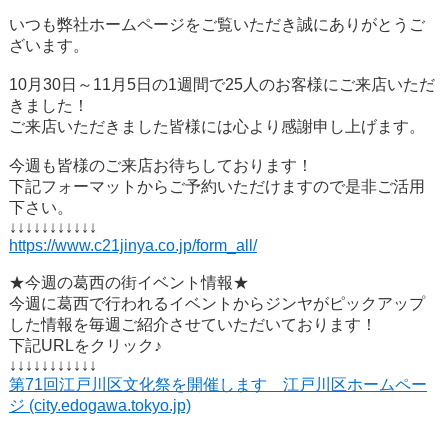
いつも弊社ホームページをご覧いただき誠にありがとうご
ざいます。
10月30日～11月5日の1週間で25人のお客様にご来店いただ
きました！
ご来店いただきました皆様には心より感謝申し上げます。
今週も皆様のご来店お待ちしております！
下記フォーマットからご予約いただけますので是非ご活用
下さい。
↓↓↓↓↓↓↓↓↓↓↓
https://www.c21jinya.co.jp/form_all/
★今週の葛西の街イベント情報★
今週に葛西で行われるイベントからジンヤがピックアップ
した情報を毎週ご紹介させていただいております！
下記URLをクリック♪
↓↓↓↓↓↓↓↓↓↓↓
第71回江戸川区文化祭を開催します 江戸川区ホームペー
ジ (city.edogawa.tokyo.jp)