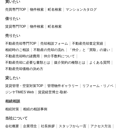
買いたい
売買専門TOP
物件検索
町名検索
マンションカタログ
借りたい
賃貸専門TOP
物件検索
町名検索
売りたい
不動産売却専門TOP
売却相談フォーム
不動産売却査定実績
相続時のご相談
不動産の売却の流れ
「仲介」と「買取」の違い
不動産売却時の諸費用
仲介手数料について
不動産売却に必要な書類とは
媒介契約の種類とは
よくある質問
不動産売却価格の決め方
貸したい
賃貸管理・空室対策TOP
管理物件ギャラリー
リフォーム・リノベ
ジンヤTIMES Web
賃貸経営博士-取材-
相続相談
相続対策
相続の相談事例
当社について
会社概要
企業理念
社長挨拶
スタッフから一言
アクセス方法