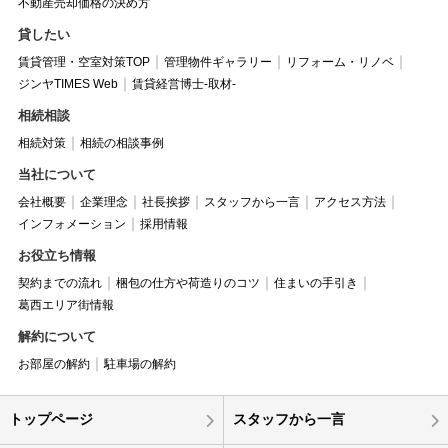
不動産売却価格の決め方
貸したい
賃貸管理・空室対策TOP
管理物件ギャラリー
リフォーム・リノベ
ジンヤTIMES Web
賃貸経営博士-取材-
相続相談
相続対策
相続の相談事例
当社について
会社概要
企業理念
社長挨拶
スタッフから一言
アクセス方法
インフォメーション
採用情報
お役立ち情報
契約までの流れ
梱包の仕方や荷造りのコツ
住まいの手引き
葛西エリア街情報
解約について
お部屋の解約
駐車場の解約
トップページ
スタッフから一言