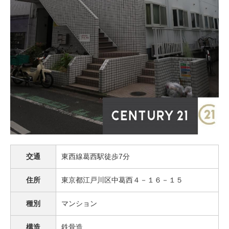
交通
東西線葛西駅徒歩7分
住所
東京都江戸川区中葛西４－１６－１５
種別
マンション
構造
鉄骨造