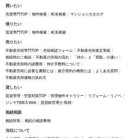
買いたい
売買専門TOP
物件検索
町名検索
マンションカタログ
借りたい
賃貸専門TOP
物件検索
町名検索
売りたい
不動産売却専門TOP
売却相談フォーム
不動産売却査定実績
相続時のご相談
不動産の売却の流れ
「仲介」と「買取」の違い
不動産売却時の諸費用
仲介手数料について
不動産売却に必要な書類とは
媒介契約の種類とは
よくある質問
不動産売却価格の決め方
貸したい
賃貸管理・空室対策TOP
管理物件ギャラリー
リフォーム・リノベ
ジンヤTIMES Web
賃貸経営博士-取材-
相続相談
相続対策
相続の相談事例
当社について