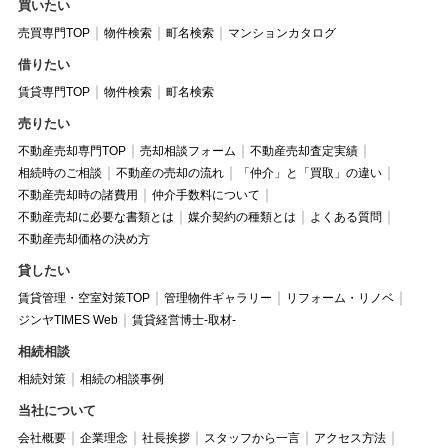
買いたい
売買専門TOP
物件検索
町名検索
マンションカタログ
借りたい
賃貸専門TOP
物件検索
町名検索
売りたい
不動産売却専門TOP
売却相談フォーム
不動産売却査定実績
相続時のご相談
不動産の売却の流れ
「仲介」と「買取」の違い
不動産売却時の諸費用
仲介手数料について
不動産売却に必要な書類とは
媒介契約の種類とは
よくある質問
不動産売却価格の決め方
貸したい
賃貸管理・空室対策TOP
管理物件ギャラリー
リフォーム・リノベ
ジンヤTIMES Web
賃貸経営博士-取材-
相続相談
相続対策
相続の相談事例
当社について
会社概要
企業理念
社長挨拶
スタッフから一言
アクセス方法