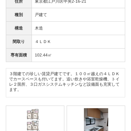
住所
東京都江戸川区中央2-16-21
種別
戸建て
構造
木造
間取り
４ＬＤＫ
専有面積
102.44㎡
３階建ての珍しい賃貸戸建てです。１００㎡越えの４ＬＤＫ
でカースペースも付いてます。追い炊きや浴室乾燥機、トイ
レ２箇所、３口ガスシステムキッチンなど設備面も充実して
ます。