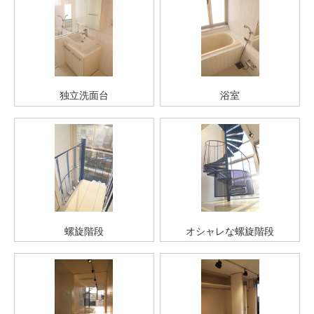
独立洗面台
浴室
螺旋階段
オシャレな螺旋階段