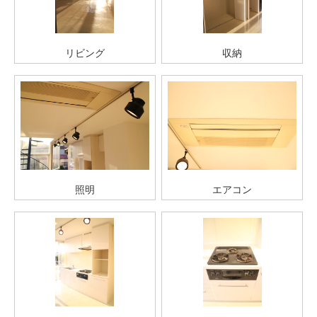
リビング
収納
照明
エアコン