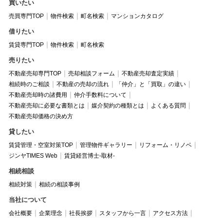
買いたい
売買専門TOP
物件検索
町名検索
マンションカタログ
借りたい
賃貸専門TOP
物件検索
町名検索
売りたい
不動産売却専門TOP
売却相談フォーム
不動産売却査定実績
相続時のご相談
不動産の売却の流れ
「仲介」と「買取」の違い
不動産売却時の諸費用
仲介手数料について
不動産売却に必要な書類とは
媒介契約の種類とは
よくある質問
不動産売却価格の決め方
貸したい
賃貸管理・空室対策TOP
管理物件ギャラリー
リフォーム・リノベ
ジンヤTIMES Web
賃貸経営博士-取材-
相続相談
相続対策
相続の相談事例
当社について
会社概要
企業理念
社長挨拶
スタッフから一言
アクセス方法