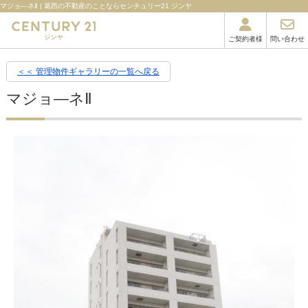
マジョ―ネⅡ | 葛西の不動産のことならセンチュリー21 ジンヤ
ご契約者様
問い合わせ
＜＜ 管理物件ギャラリーの一覧へ戻る
マジョ―ネⅡ