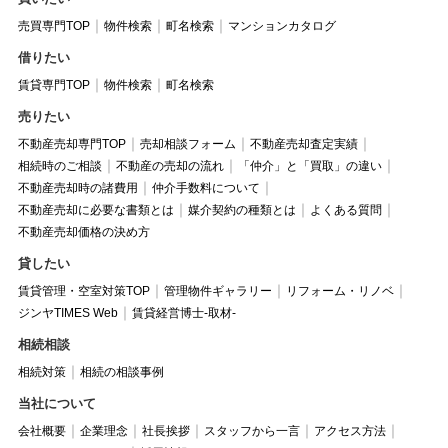
売買専門TOP
物件検索
町名検索
マンションカタログ
借りたい
賃貸専門TOP
物件検索
町名検索
売りたい
不動産売却専門TOP
売却相談フォーム
不動産売却査定実績
相続時のご相談
不動産の売却の流れ
「仲介」と「買取」の違い
不動産売却時の諸費用
仲介手数料について
不動産売却に必要な書類とは
媒介契約の種類とは
よくある質問
不動産売却価格の決め方
貸したい
賃貸管理・空室対策TOP
管理物件ギャラリー
リフォーム・リノベ
ジンヤTIMES Web
賃貸経営博士-取材-
相続相談
相続対策
相続の相談事例
当社について
会社概要
企業理念
社長挨拶
スタッフから一言
アクセス方法