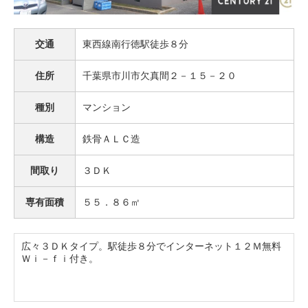
交通
東西線南行徳駅徒歩８分
住所
千葉県市川市欠真間２－１５－２０
種別
マンション
構造
鉄骨ＡＬＣ造
間取り
３ＤＫ
専有面積
５５．８６㎡
広々３ＤＫタイプ。駅徒歩８分でインターネット１２Ｍ無料
Ｗｉ－ｆｉ付き。