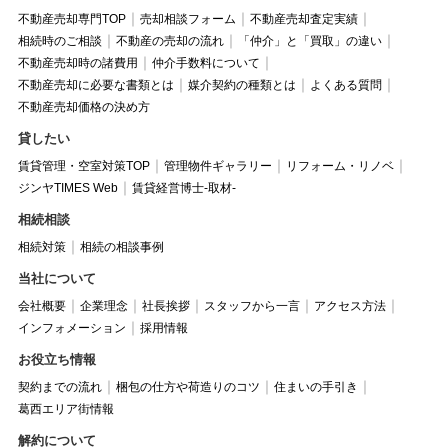
不動産売却専門TOP
売却相談フォーム
不動産売却査定実績
相続時のご相談
不動産の売却の流れ
「仲介」と「買取」の違い
不動産売却時の諸費用
仲介手数料について
不動産売却に必要な書類とは
媒介契約の種類とは
よくある質問
不動産売却価格の決め方
貸したい
賃貸管理・空室対策TOP
管理物件ギャラリー
リフォーム・リノベ
ジンヤTIMES Web
賃貸経営博士-取材-
相続相談
相続対策
相続の相談事例
当社について
会社概要
企業理念
社長挨拶
スタッフから一言
アクセス方法
インフォメーション
採用情報
お役立ち情報
契約までの流れ
梱包の仕方や荷造りのコツ
住まいの手引き
葛西エリア街情報
解約について