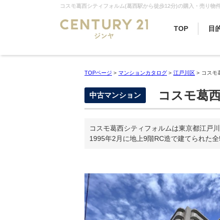
TOP
目
TOPページ
>
マンションカタログ
>
江戸川区
>
コスモ
コスモ葛西
中古マンション
コスモ葛西シティフォルムは東京都江戸川
1995年2月に地上9階RC造で建てられた