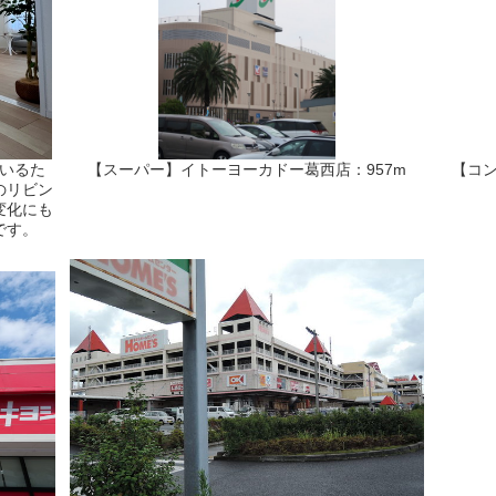
いるた
【スーパー】イトーヨーカドー葛西店：957m
【コ
のリビン
変化にも
屋です。