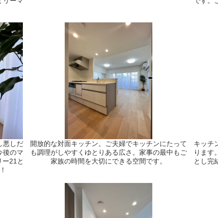
ミリーマ
です。
し悪しだ
開放的な対面キッチン。ご夫婦でキッチンにたって
キッチ
今後のマ
も調理がしやすくゆとりある広さ。家事の最中もご
ります
ー21と
家族の時間を大切にできる空間です。
とし完
！