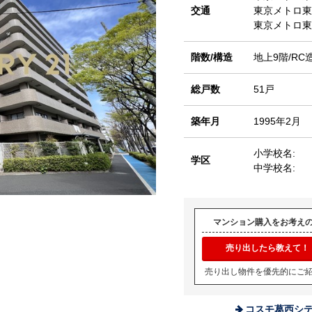
交通
東京メトロ
東京メトロ
階数/構造
地上9階/RC
総戸数
51戸
築年月
1995年2月
小学校名:
学区
中学校名:
マンション購入をお考え
売り出したら教えて！
売り出し物件を優先的にご
コスモ葛西シ