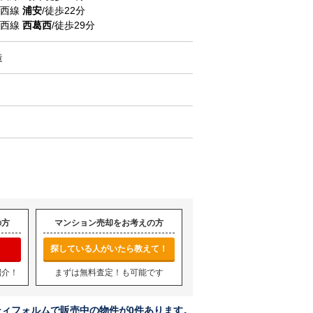
東西線
浦安
/徒歩22分
東西線
西葛西
/徒歩29分
造
の方
マンション売却をお考えの方
探している人がいたら教えて！
紹介！
まずは無料査定！も可能です
ティフォルムで販売中の物件が0件あります。