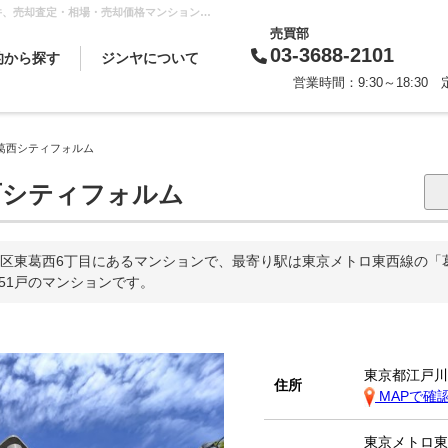
コスモ葛西シティフォルム(葛西駅から徒歩12分)の購入・売り物件、売却査定・相場・売却価格マンション情報｜センチュリー21 ジンヤ
売買部
03-3688-2101
的から探す
ジンヤについて
営業時間：9:30～18:3
買いたい
借りたい
売りたい
貸したい
相続対策
スタッフから一言
会社概要
企業理念
代表挨拶
お知らせ
採用情報
葛西シティフォルム
シティフォルム
区東葛西6丁目にあるマンションで、最寄り駅は東京メトロ東西線の「
全51戸のマンションです。
東京都江戸
住所
MAPで確
東京メトロ