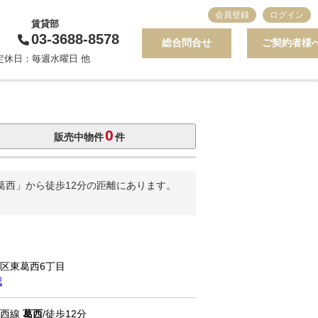
会員登録
ログイン
賃貸部
03-3688-8578
総合問合せ
ご契約者様
0 定休日：毎週水曜日 他
0
販売中物件
件
葛西」から徒歩12分の距離にあります。
川区東葛西6丁目
認
東西線
葛西
/徒歩12分