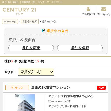
江戸川区 洗面台 ｜賃貸物件一覧｜ センチュリー２１ジンヤ
ご契約者様
問い合わせ
TOPページ
賃貸物件検索
賃貸物件一覧
選択中の条件
江戸川区 洗面台
条件を変更
条件を保存
棟数
2
件 (総物件数：
2
件)
並び順 ：
葛西の1K賃貸マンション
マンション
NEW
東京メトロ東西線
葛西駅
/ 徒歩5分
築年17年 / 5階建
東京都江戸川区東葛西５丁目