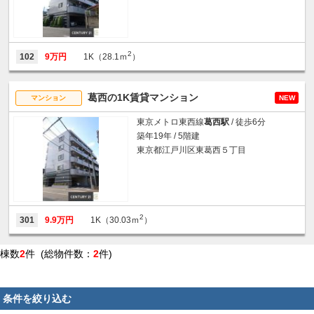
2
102
9万円
1K（28.1ｍ
）
葛西の1K賃貸マンション
マンション
NEW
東京メトロ東西線
葛西駅
/ 徒歩6分
築年19年 / 5階建
東京都江戸川区東葛西５丁目
2
301
9.9万円
1K（30.03ｍ
）
棟数
2
件 (総物件数：
2
件)
条件を絞り込む