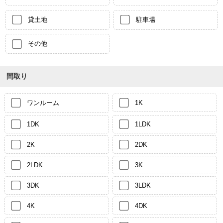
貸土地
駐車場
その他
間取り
ワンルーム
1K
1DK
1LDK
2K
2DK
2LDK
3K
3DK
3LDK
4K
4DK