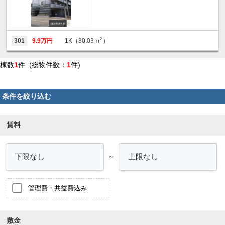
2
301
9.9万円
1K（30.03ｍ
）
棟数
1
件 (総物件数：
1
件)
条件を絞り込む
賃料
～
管理費・共益費込み
敷金