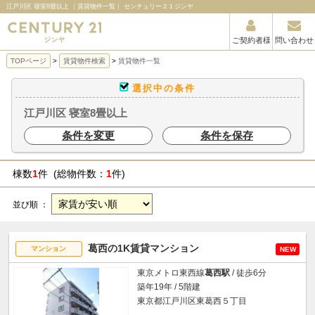
江戸川区 寝室8畳以上 ｜賃貸物件一覧｜ センチュリー２１ジンヤ
ご契約者様
問い合わせ
TOPページ
賃貸物件検索
賃貸物件一覧
選択中の条件
江戸川区 寝室8畳以上
条件を変更
条件を保存
棟数
1
件 (総物件数：
1
件)
並び順 ：
葛西の1K賃貸マンション
マンション
NEW
東京メトロ東西線
葛西駅
/ 徒歩6分
築年19年 / 5階建
東京都江戸川区東葛西５丁目