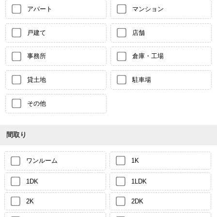
アパート
マンション
戸建て
店舗
事務所
倉庫・工場
貸土地
駐車場
その他
間取り
ワンルーム
1K
1DK
1LDK
2K
2DK