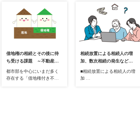
借地権の相続とその後に待
相続放置による相続人の増
ち受ける課題 ～不動産売
加、数次相続の発生など
却・税金・建物解体まで～
様々な相続相談事例をご紹
都市部を中心にいまだ多く
■相続放置による相続人の増
介。
存在する「借地権付き不動
加
産」。
被相続人が40年前に亡くな
親の代から土地を借りて家
り、土地の相続が放置され
を建てているケースは珍し
ていたというケースがござ
くありません。
います。
しかし、そうした不動産を
戸籍を取得して相続人を確
相続した際、相続人には
定した結果、15名の相続人
「土地を持たない不動産」
が存在しました。
をどう扱うかという難題が
中には連絡が取れない相続