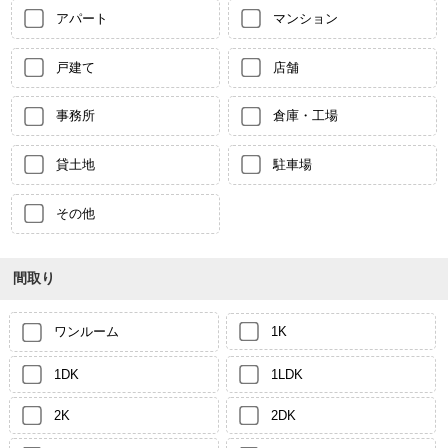
アパート
マンション
戸建て
店舗
事務所
倉庫・工場
貸土地
駐車場
その他
間取り
ワンルーム
1K
1DK
1LDK
2K
2DK